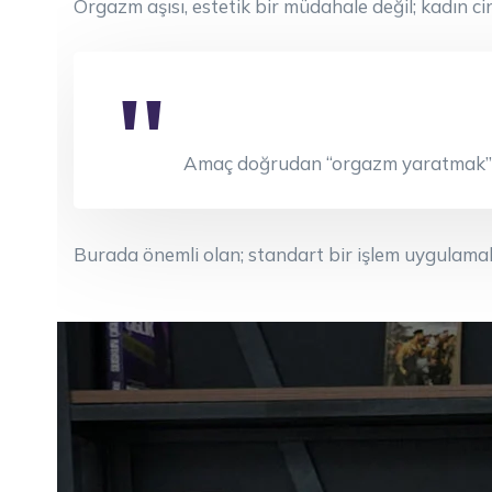
Orgazm aşısı, estetik bir müdahale değil; kadın c
Amaç doğrudan “orgazm yaratmak” 
Burada önemli olan; standart bir işlem uygulamak