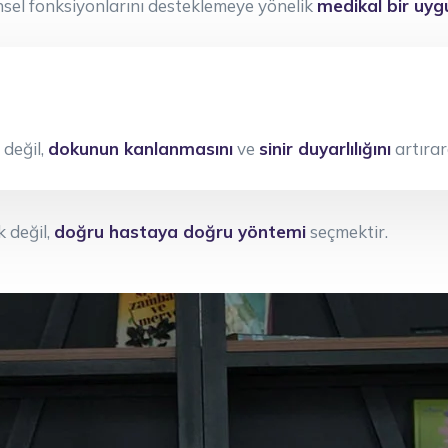
insel fonksiyonlarını desteklemeye yönelik
medikal bir uyg
değil,
dokunun kanlanmasını
ve
sinir duyarlılığını
artırar
 değil,
doğru hastaya doğru yöntemi
seçmektir.