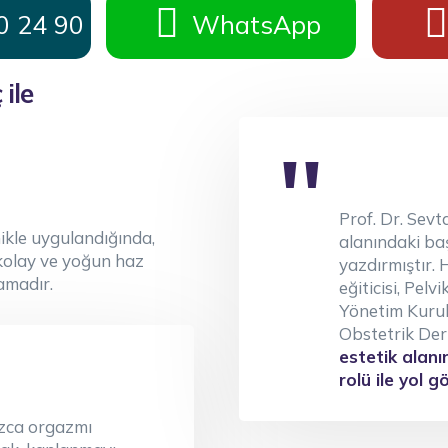
0 24 90
WhatsApp
ile
Prof. Dr. Sevt
ikle uygulandığında,
alanındaki baş
 kolay ve yoğun haz
yazdırmıştır.
amadır.
eğiticisi, Pel
Yönetim Kurulu
Obstetrik Der
estetik alanı
rolü ile yol g
ızca orgazmı