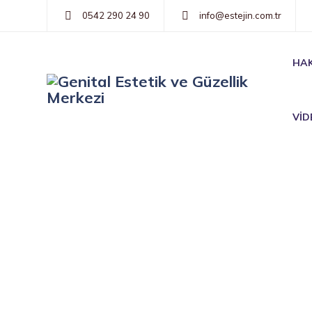
0542 290 24 90
info@estejin.com.tr
HAK
VİD