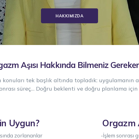
HAKKIMIZDA
gazm Aşısı Hakkında Bilmeniz Gereken
onuları tek başlık altında topladık: uygulamanın av
onrası süreç… Doğru beklenti ve doğru planlama için 
çin Uygun?
Orgazm A
asında zorlananlar
-İşlem sonrası 