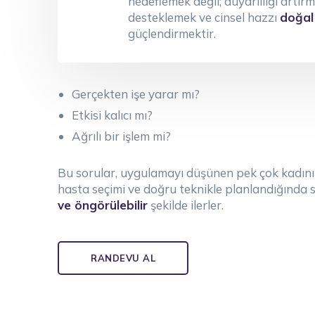
hedeflemek değil; duyarlılığı artı
desteklemek ve cinsel hazzı
doğal 
güçlendirmektir.
Gerçekten işe yarar mı?
Etkisi kalıcı mı?
Ağrılı bir işlem mi?
Bu sorular, uygulamayı düşünen pek çok kadını
hasta seçimi ve doğru teknikle planlandığında 
ve öngörülebilir
şekilde ilerler.
RANDEVU AL