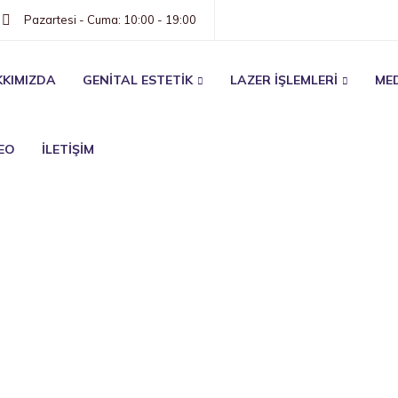
Pazartesi - Cuma: 10:00 - 19:00
KIMIZDA
GENİTAL ESTETİK
LAZER İŞLEMLERİ
MED
EO
İLETİŞİM